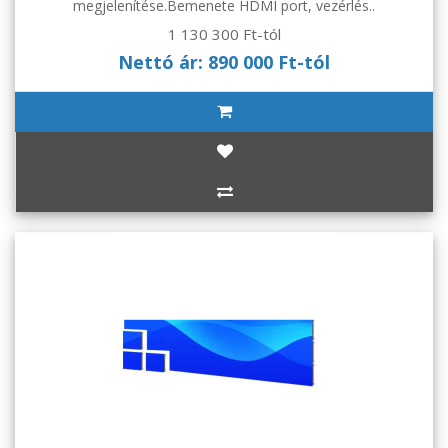
megjelenítése.Bemenete HDMI port, vezérlés..
1 130 300 Ft-tól
Nettó ár: 890 000 Ft-tól