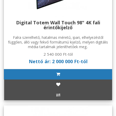
Digital Totem Wall Touch 98" 4K fali
érintőkijelző
Falra szerelhető, hatalmas méretű, ipari, elhelyezéstől
függően, álló vagy fekvő formátumú kijelző, melyen digitális
média tartalmak jeleníthetőek meg..
2 540 000 Ft-tól
Nettó ár: 2 000 000 Ft-tól