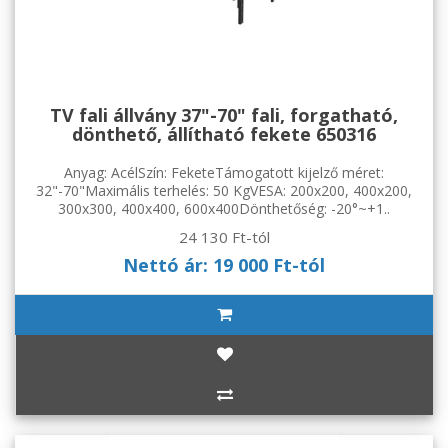
TV fali állvány 37"-70" fali, forgatható,
dönthető, állítható fekete 650316
Anyag: AcélSzín: FeketeTámogatott kijelző méret:
32"-70"Maximális terhelés: 50 KgVESA: 200x200, 400x200,
300x300, 400x400, 600x400Dönthetőség: -20°~+1..
24 130 Ft-tól
Nettó ár: 19 000 Ft-tól