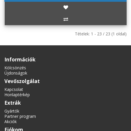
Tételek: 1 - 23 / 23 (1 oldal)
Információk
Kölcsönzés
Újdonságok
Vevőszolgálat
Kapcsolat
Honlaptérkép
Extrák
Gyártók
Partner program
Akciók
Fiókom