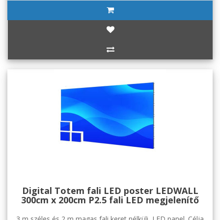
Digital Totem fali LED poster LEDWALL
300cm x 200cm P2.5 fali LED megjelenítő
3 m széles és 2 m magas fali keret nélküli LED panel. Célja