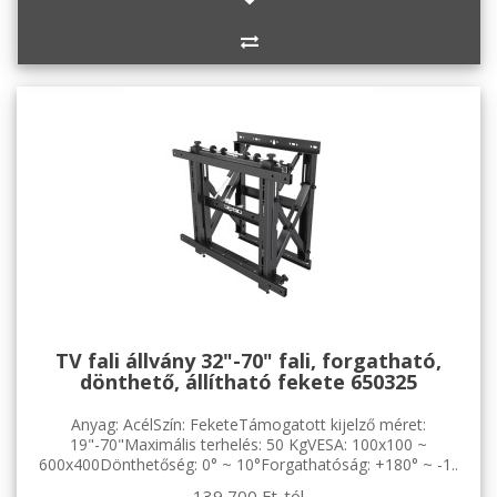
TV fali állvány 32"-70" fali, forgatható,
dönthető, állítható fekete 650325
Anyag: AcélSzín: FeketeTámogatott kijelző méret:
19"-70"Maximális terhelés: 50 KgVESA: 100x100 ~
600x400Dönthetőség: 0° ~ 10°Forgathatóság: +180° ~ -1..
139 700 Ft-tól