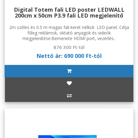
Digital Totem fali LED poster LEDWALL
200cm x 50cm P3.9 fali LED megjelenítő
2m széles és 0.5 m magas fali keret nélküli LED panel. Célja
főleg reklámok, oktató anyagok és videók
megjelenítése.Bemenete HDMI port, vezérlés..
876 300 Ft-tól
Nettó ár: 690 000 Ft-tól