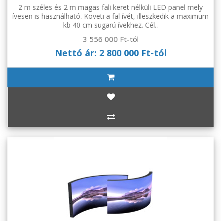
2 m széles és 2 m magas fali keret nélküli LED panel mely
ívesen is használható. Követi a fal ívét, illeszkedik a maximum
kb 40 cm sugarú ívekhez. Cél..
3 556 000 Ft-tól
Nettó ár: 2 800 000 Ft-tól