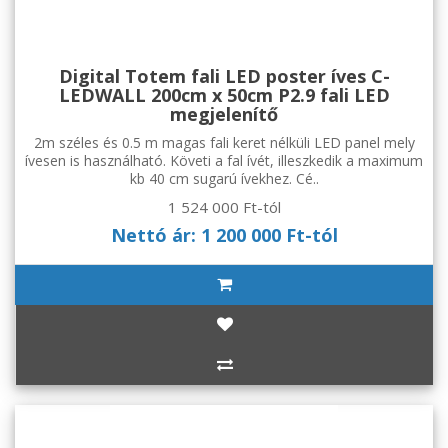
Digital Totem fali LED poster íves C-
LEDWALL 200cm x 50cm P2.9 fali LED
megjelenítő
2m széles és 0.5 m magas fali keret nélküli LED panel mely
ívesen is használható. Követi a fal ívét, illeszkedik a maximum
kb 40 cm sugarú ívekhez. Cé..
1 524 000 Ft-tól
Nettó ár: 1 200 000 Ft-tól