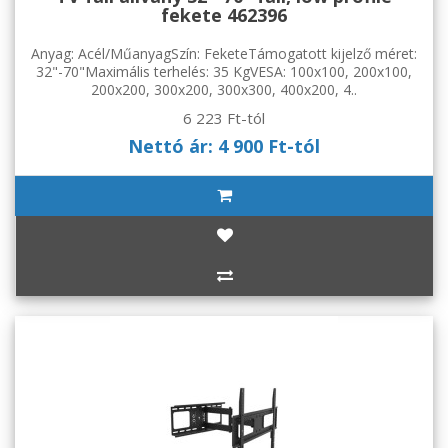
fekete 462396
Anyag: Acél/MűanyagSzín: FeketeTámogatott kijelző méret:
32"-70"Maximális terhelés: 35 KgVESA: 100x100, 200x100,
200x200, 300x200, 300x300, 400x200, 4..
6 223 Ft-tól
Nettó ár: 4 900 Ft-tól