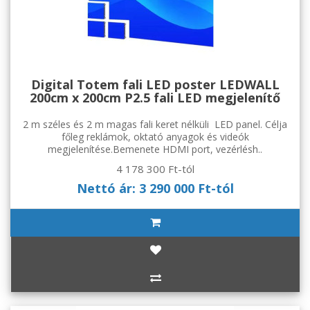
Digital Totem fali LED poster LEDWALL
200cm x 200cm P2.5 fali LED megjelenítő
2 m széles és 2 m magas fali keret nélküli LED panel. Célja
főleg reklámok, oktató anyagok és videók
megjelenítése.Bemenete HDMI port, vezérlésh..
4 178 300 Ft-tól
Nettó ár: 3 290 000 Ft-tól