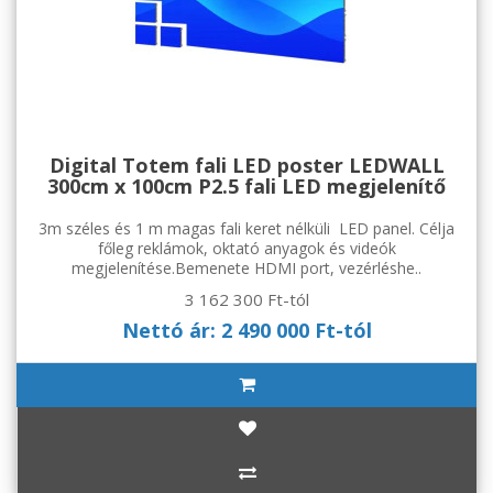
Digital Totem fali LED poster LEDWALL
300cm x 100cm P2.5 fali LED megjelenítő
3m széles és 1 m magas fali keret nélküli LED panel. Célja
főleg reklámok, oktató anyagok és videók
megjelenítése.Bemenete HDMI port, vezérléshe..
3 162 300 Ft-tól
Nettó ár: 2 490 000 Ft-tól