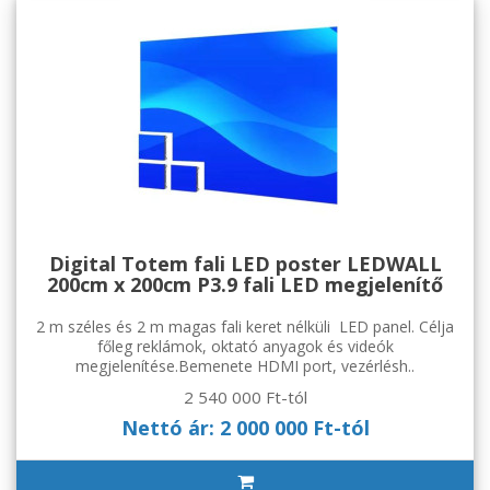
Digital Totem fali LED poster LEDWALL
200cm x 200cm P3.9 fali LED megjelenítő
2 m széles és 2 m magas fali keret nélküli LED panel. Célja
főleg reklámok, oktató anyagok és videók
megjelenítése.Bemenete HDMI port, vezérlésh..
2 540 000 Ft-tól
Nettó ár: 2 000 000 Ft-tól