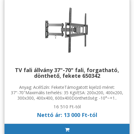
TV fali állvány 37"-70" fali, forgatható,
dönthető, fekete 650342
Anyag: AcélSzín: FeketeTámogatott kijelző méret:
37"-70"Maximális terhelés: 35 KgVESA: 200x200, 400x200,
300x300, 400x400, 600x400Dönthetőség: -10°~+1..
16 510 Ft-tól
Nettó ár: 13 000 Ft-tól