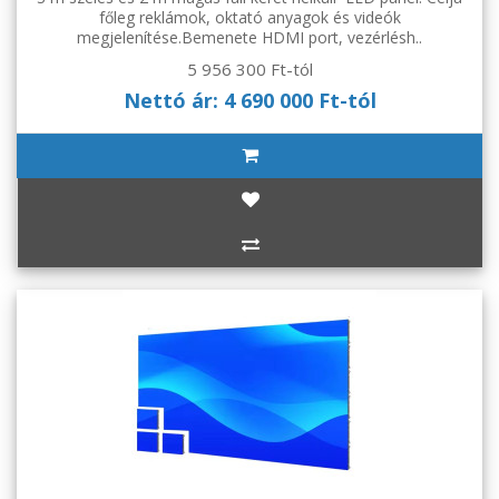
főleg reklámok, oktató anyagok és videók
megjelenítése.Bemenete HDMI port, vezérlésh..
5 956 300 Ft-tól
Nettó ár: 4 690 000 Ft-tól