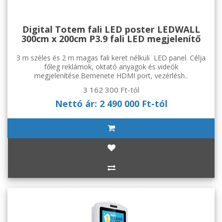
Digital Totem fali LED poster LEDWALL
300cm x 200cm P3.9 fali LED megjelenítő
3 m széles és 2 m magas fali keret nélküli LED panel. Célja
főleg reklámok, oktató anyagok és videók
megjelenítése.Bemenete HDMI port, vezérlésh..
3 162 300 Ft-tól
Nettó ár: 2 490 000 Ft-tól