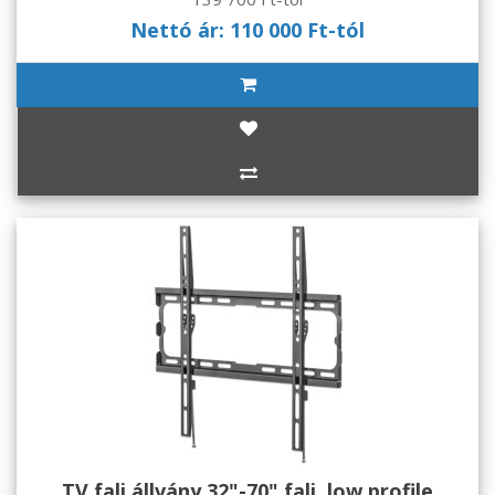
Nettó ár: 110 000 Ft-tól
TV fali állvány 32"-70" fali, low profile