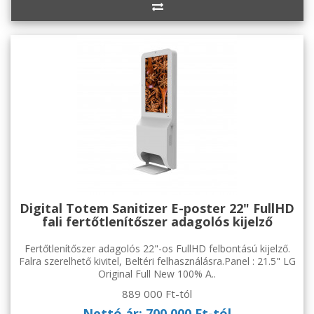
Digital Totem Sanitizer E-poster 22" FullHD
fali fertőtlenítőszer adagolós kijelző
Fertőtlenítőszer adagolós 22"-os FullHD felbontású kijelző.
Falra szerelhető kivitel, Beltéri felhasználásra.Panel : 21.5" LG
Original Full New 100% A..
889 000 Ft-tól
Nettó ár: 700 000 Ft-tól