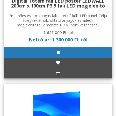
Digital Totem fali LED poster LEDWALL
200cm x 100cm P3.9 fali LED megjelenítő
2m széles és 1 m magas fali keret nélküli LED panel. Célja
főleg reklámok, oktató anyagok és videók
megjelenítése.Bemenete HDMI port, vezérléshe..
1 651 000 Ft-tól
Nettó ár: 1 300 000 Ft-tól