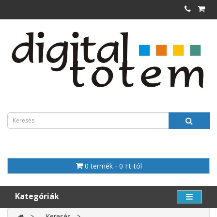
0 termék - 0 Ft-tól
Kategóriák
Keresés