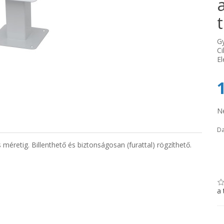
G
C
El
Ne
D
éretig. Billenthető és biztonságosan (furattal) rögzíthető.
a 