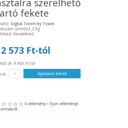
asztalra szerelhető
tartó fekete
yártó:
Digital Totem by Tower
ikkszám: pcm003_27ig
érhető: Rendelhető
12 573 Ft-tól
ttó ár: 9 900 Ft-tól
Ajánlatot kérek
arab
0 vélemény
/
Írjon véleményt
termékről