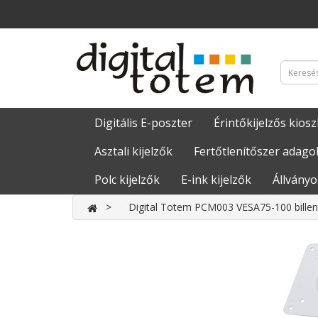
Digitális E-poszter
Érintőkijelzős kiosz
Asztali kijelzők
Fertőtlenítőszer adago
Polc kijelzők
E-ink kijelzők
Állványo
Digital Totem PCM003 VESA75-100 billent