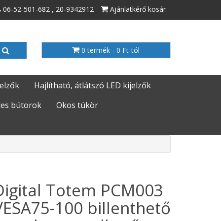
06-52-501-682 , 20-9342912
Ajánlatkérő kosár
0 termék - 0 Ft-tól
jelzők
Hajlítható, átlátszó LED kijelzők
es bútorok
Okos tükör
Digital Totem PCM003
VESA75-100 billenthető