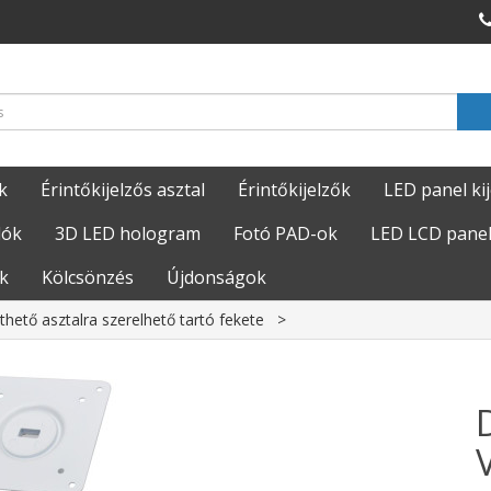
k
Érintőkijelzős asztal
Érintőkijelzők
LED panel ki
lók
3D LED hologram
Fotó PAD-ok
LED LCD panel
k
Kölcsönzés
Újdonságok
hető asztalra szerelhető tartó fekete