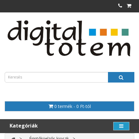
0 termék - 0 Ft-tól
Kategóriák
Érintőkijelzős kioszk