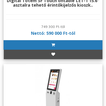
Digital Totem SF Touch ontable LET-1 15.6"
asztalra tehető érintőkijelzős kioszk..
749 300 Ft-tól
Nettó: 590 000 Ft-tól