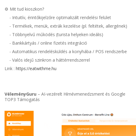
⚙️ Mit tud kioszkon?
- Intuitív, érintőkijelzőre optimalizált rendelési felület
- Termékek, menük, extrák kezelése (pl. feltétek, allergének)
- Többnyelvű működés (turista helyeken ideális)
- Bankkártyás / online fizetés integráció
- Automatikus rendelésküldés a konyhába / POS rendszerbe
- Valós idejű szinkron a háttérrendszerrel
Link :
https://eatwithme.hu
VéleményGuru
– AI-vezérelt Hírnévmenedzsment és Google
TOP3 Támogatás