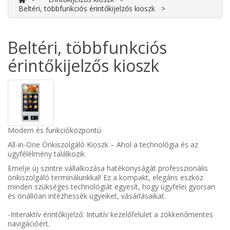
Beltéri, többfunkciós érintőkijelzős kioszk
Beltéri, többfunkciós
érintőkijelzős kioszk
Modern és funkcióközpontú
All-in-One Önkiszolgáló Kioszk – Ahol a technológia és az
ügyfélélmény találkozik
Emelje új szintre vállalkozása hatékonyságát professzionális
önkiszolgáló terminálunkkal! Ez a kompakt, elegáns eszköz
minden szükséges technológiát egyesít, hogy ügyfelei gyorsan
és önállóan intézhessék ügyeiket, vásárlásaikat.
-Interaktív érintőkijelző: Intuitív kezelőfelület a zökkenőmentes
navigációért.