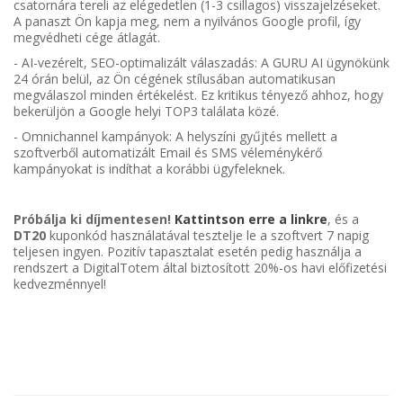
csatornára tereli az elégedetlen (1-3 csillagos) visszajelzéseket.
A panaszt Ön kapja meg, nem a nyilvános Google profil, így
megvédheti cége átlagát.
- AI-vezérelt, SEO-optimalizált válaszadás: A GURU AI ügynökünk
24 órán belül, az Ön cégének stílusában automatikusan
megválaszol minden értékelést. Ez kritikus tényező ahhoz, hogy
bekerüljön a Google helyi TOP3 találata közé.
- Omnichannel kampányok: A helyszíni gyűjtés mellett a
szoftverből automatizált Email és SMS véleménykérő
kampányokat is indíthat a korábbi ügyfeleknek.
Próbálja ki díjmentesen!
Kattintson erre a linkre
, és a
DT20
kuponkód használatával tesztelje le a szoftvert 7 napig
teljesen ingyen. Pozitív tapasztalat esetén pedig használja a
rendszert a DigitalTotem által biztosított 20%-os havi előfizetési
kedvezménnyel!