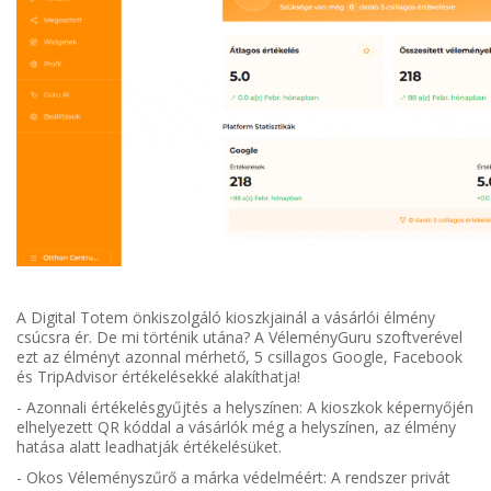
A Digital Totem önkiszolgáló kioszkjainál a vásárlói élmény
csúcsra ér. De mi történik utána? A VéleményGuru szoftverével
ezt az élményt azonnal mérhető, 5 csillagos Google, Facebook
és TripAdvisor értékelésekké alakíthatja!
- Azonnali értékelésgyűjtés a helyszínen: A kioszkok képernyőjén
elhelyezett QR kóddal a vásárlók még a helyszínen, az élmény
hatása alatt leadhatják értékelésüket.
- Okos Véleményszűrő a márka védelméért: A rendszer privát