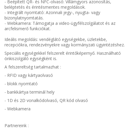
- Beépített QR- és NFC-olvasó: Villámgyors azonosítás,
beléptetés és érintésmentes megoldások.
- Integrált nyomtató: Azonnali jegy-, nyugta- vagy
bizonylatnyomtatás.
- Webkamera: Támogatja a video-ügyfélszolgálatot és az
arcfelismerő funkciókat.
Ideális megoldás: vendéglátó egységekbe, üzletekbe,
recepciókra, rendezvényekre vagy kormányzati ügyintézéshez.
Speciális egységekkel felszerelt érintőképernyő. Használható
önkiszolgáló egységként is.
A felszereltség tartalmazhat :
- RFID vagy kártyaolvasó
- blokk nyomtató
- bankkártya terminál hely
- 1D és 2D vonalkódolvasó, QR kód olvasó
- Webkamera
Partnereink :