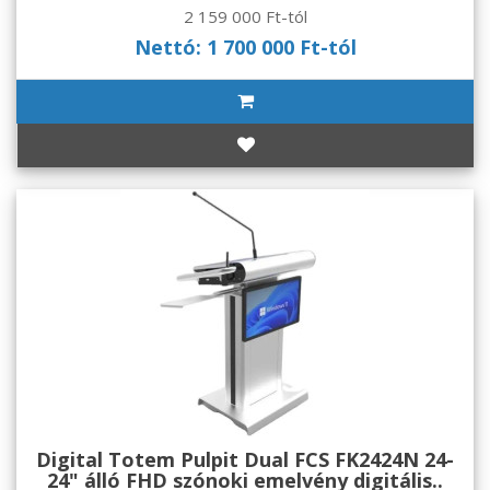
2 159 000 Ft-tól
Nettó: 1 700 000 Ft-tól
Digital Totem Pulpit Dual FCS FK2424N 24-
24" álló FHD szónoki emelvény digitális..