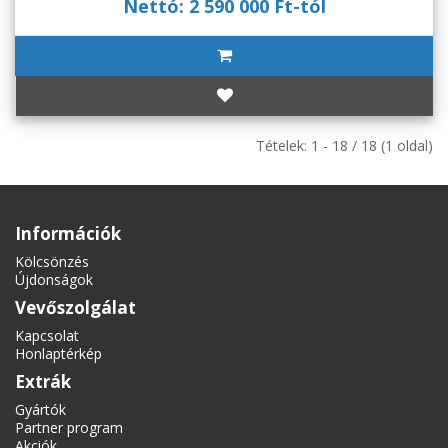
Nettó: 2 590 000 Ft-tól
Tételek: 1 - 18 / 18 (1 oldal)
Információk
Kölcsönzés
Újdonságok
Vevőszolgálat
Kapcsolat
Honlaptérkép
Extrák
Gyártók
Partner program
Akciók