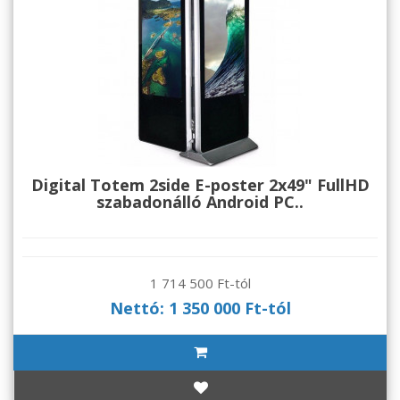
Digital Totem 2side E-poster 2x49" FullHD
szabadonálló Android PC..
1 714 500 Ft-tól
Nettó: 1 350 000 Ft-tól