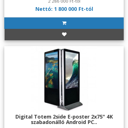
2 286 000 Ft-tól
Nettó: 1 800 000 Ft-tól
Digital Totem 2side E-poster 2x75" 4K
szabadonálló Android PC..