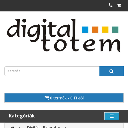
0 termék - 0 Ft-tól
Kategóriák
Digitális E-poszter