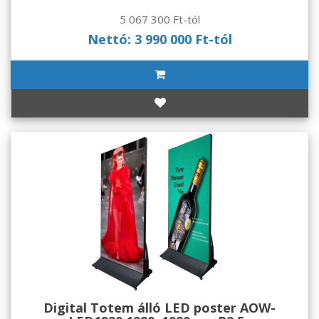
5 067 300 Ft-tól
Nettó: 3 990 000 Ft-tól
Digital Totem álló LED poster AOW-