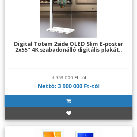
Digital Totem 2side OLED Slim E-poster
2x55" 4K szabadonálló digitális plakát..
4 953 000 Ft-tól
Nettó: 3 900 000 Ft-tól