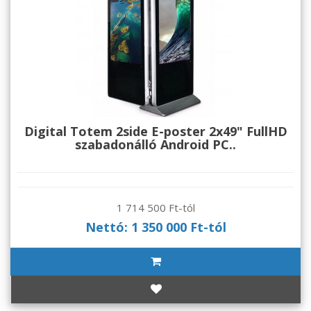
Digital Totem 2side E-poster 2x49" FullHD
szabadonálló Android PC..
1 714 500 Ft-tól
Nettó: 1 350 000 Ft-tól