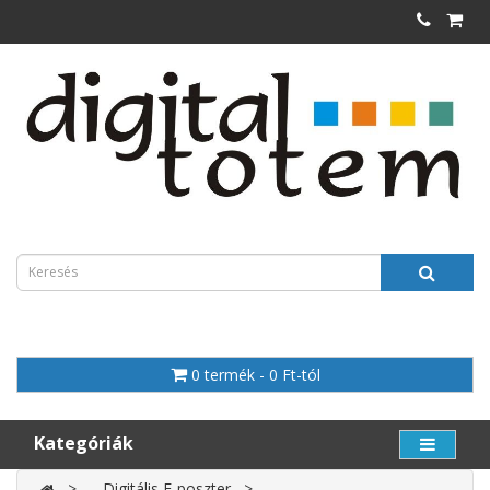
0 termék - 0 Ft-tól
Kategóriák
Digitális E-poszter