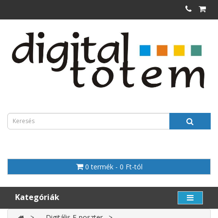
0 termék - 0 Ft-tól
Kategóriák
Digitális E-poszter