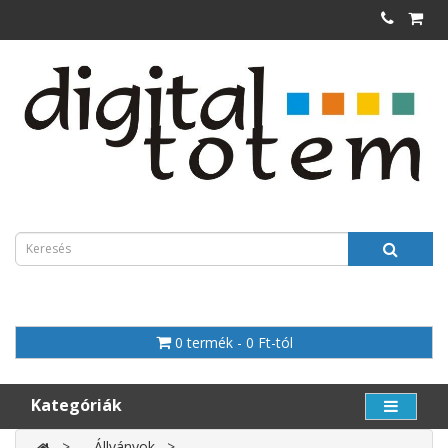
0 termék - 0 Ft-tól
Kategóriák
Állványok