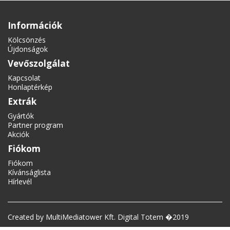
Információk
Kölcsönzés
Újdonságok
Vevőszolgálat
Kapcsolat
Honlaptérkép
Extrák
Gyártók
Partner program
Akciók
Fiókom
Fiókom
Kívánságlista
Hírlevél
Created by MultiMediatower Kft. Digital Totem �2019