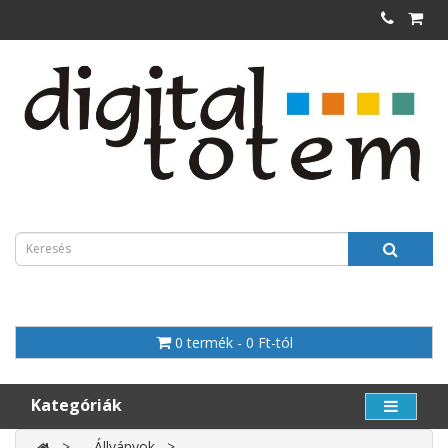
0 termék - 0 Ft-tól
Kategóriák
Állványok