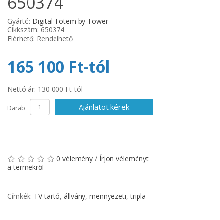
650374
Gyártó:
Digital Totem by Tower
Cikkszám: 650374
Elérhető: Rendelhető
165 100 Ft-tól
Nettó ár: 130 000 Ft-tól
Ajánlatot kérek
Darab
0 vélemény
/
Írjon véleményt
a termékről
Címkék:
TV tartó
,
állvány
,
mennyezeti
,
tripla